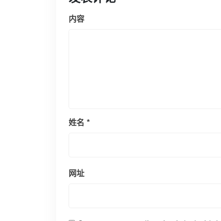
内容
姓名
*
网址