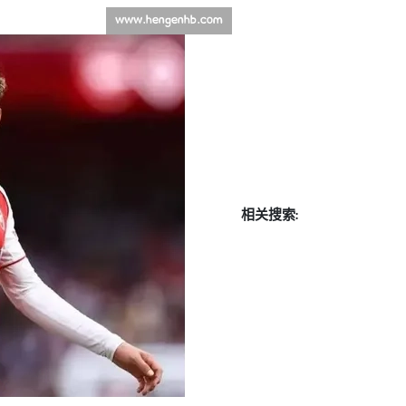
相关搜索: