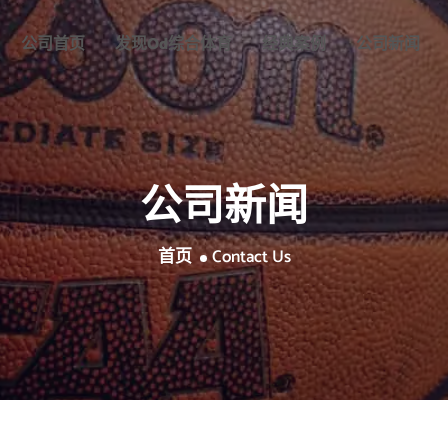
公司首页
发现
Od综合体育
经典案例
公司新闻
公司新闻
首页
Contact Us