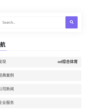
航
发现
od综合体育
经典案例
公司新闻
企业服务