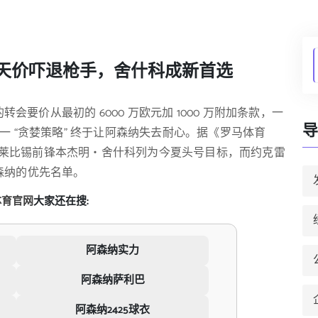
葡体天价吓退枪手，舍什科成新首选
要价从最初的 6000 万欧元加 1000 万附加条款，一
导
，这一 “贪婪策略” 终于让阿森纳失去耐心。据《罗马体育
将 RB 莱比锡前锋本杰明・舍什科列为今夏头号目标，而约克雷
森纳的优先名单。
体育官网
大家还在搜:
阿森纳实力
阿森纳萨利巴
阿森纳2425球衣