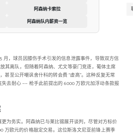
阿森纳卡索拉
阿森纳队内薪资一览
年 5 月，球员因膝伤手术引发的信息泄露事件，导致双方信
欧元放其离队，但随着阿森纳、尤文等豪门竞逐，葡体主席
谈”，甚至公开嘲讽舍什科的转会费 “虚高”。这种反复无常
耐心 —— 枪手此前提出的 6000 万欧元加浮动条款报
案
展更为务实。阿森纳已与莱比锡展开谈判，尽管对方标价
 - 7000 万欧元的价格敲定交易。这位斯洛文尼亚前锋上赛季