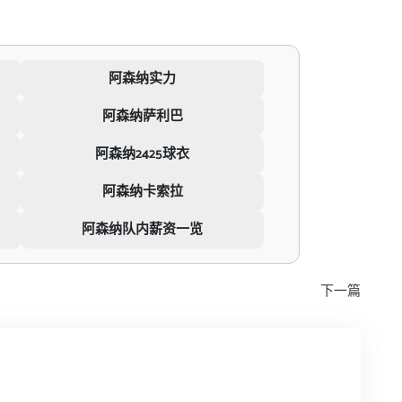
阿森纳实力
阿森纳萨利巴
阿森纳2425球衣
阿森纳卡索拉
阿森纳队内薪资一览
下一篇