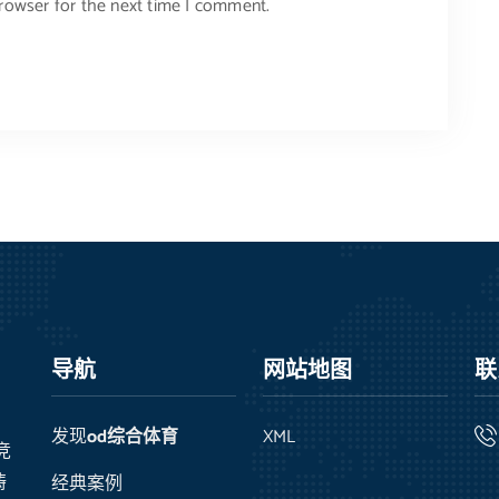
browser for the next time I comment.
导航
网站地图
联
发现
od综合体育
XML
竞
铸
经典案例